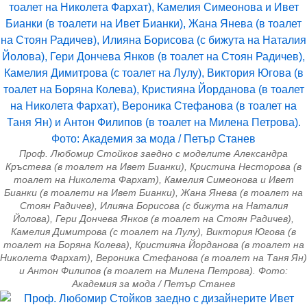
Проф. Любомир Стойков заедно с моделите Александра
Кръстева (в тоалет на Ивет Бианки), Кристина Несторова (в
тоалет на Николета Фархат), Камелия Симеонова и Ивет
Бианки (в тоалети на Ивет Бианки), Жана Янева (в тоалет на
Стоян Радичев), Илияна Борисова (с бижута на Наталия
Йолова), Гери Дончева Янков (в тоалет на Стоян Радичев),
Камелия Димитрова (с тоалет на Лулу), Виктория Югова (в
тоалет на Боряна Колева), Кристияна Йорданова (в тоалет на
Николета Фархат), Вероника Стефанова (в тоалет на Таня Ян)
и Антон Филипов (в тоалет на Милена Петрова). Фото:
Академия за мода / Петър Станев