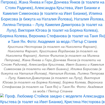
Кристина Несторова (в тоалет на Николета Фархат),
Николета Фархат, Кристиана Йорданова (в тоалет на
Николета Фархат), Антон Филипов (в тоалет на Милена
Петрова), Жана Янева и Гери Дончева Янков (в тоалети на
Стоян Радичев), Александра Кръстева, Ивет Бианки и Камелия
Симеонова (в тоалети на Ивет Бианки), Илияна Борисова (в
бижута на Наталия Йолова), Наталия Йолова, Лиляна Петрова
– Лулу, Камелия Димитрова (в тоалет на Лулу), Виктория
Югова (в тоалет на Боряна Колева), Боряна Колева, Вероника
Стефанова (в тоалет на Таня Ян) и Таня Ян. Фото: Академия
за мода / Петър Станев