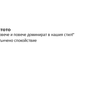
Начало
За нас
Екип
Pre
ятото
вече и повече доминират в нашия стил!“
тънчено спокойствие