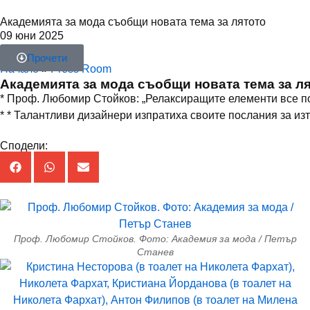
Академията за мода съобщи новата тема за лятото
09 юни 2025
Прочети
Начало
»
Press Room
Академията за мода съобщи новата тема за л
* Проф. Любомир Стойков: „Релаксиращите елементи все по
* * Талантливи дизайнери изпратиха своите послания за из
Сподели:
Проф. Любомир Стойков. Фото: Академия за мода / Петър
Станев