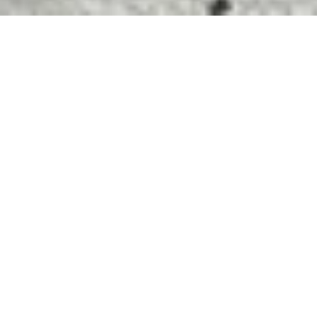
Начало
»
Press Room
Деси Краваева разчита
тайния език на цветята
Сподели: