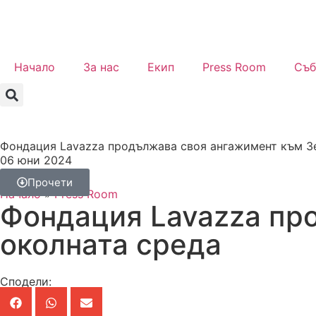
Начало
За нас
Екип
Press Room
Съб
Фондация Lavazza продължава своя ангажимент към Зе
06 юни 2024
Прочети
Начало
»
Press Room
Фондация Lavazza пр
околната среда
Сподели: