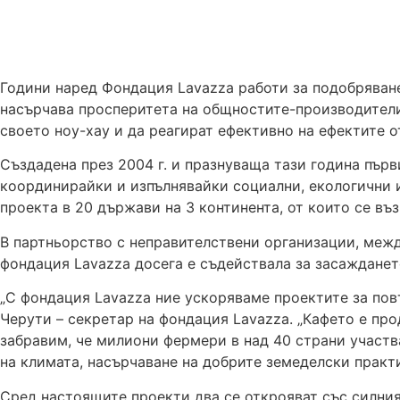
Години наред Фондация Lavazza работи за подобряван
насърчава просперитета на общностите-производители 
своето ноу-хау и да реагират ефективно на ефектите о
Създадена през 2004 г. и празнуваща тази година първ
координирайки и изпълнявайки социални, екологични 
проекта в 20 държави на 3 континента, от които се въ
В партньорство с неправителствени организации, межд
фондация Lavazza досега е съдействала за засажданет
„С фондация Lavazza ние ускоряваме проектите за пов
Черути – секретар на фондация Lavazza. „Кафето е пр
забравим, че милиони фермери в над 40 страни участва
на климата, насърчаване на добрите земеделски практ
Сред настоящите проекти два се открояват със силния