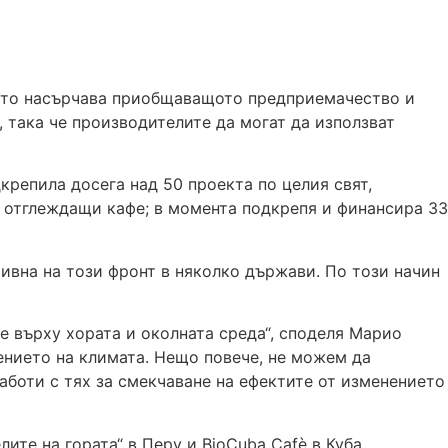
като насърчава приобщаващото предприемачество и
така че производителите да могат да използват
крепила досега над 50 проекта по целия свят,
 отглеждащи кафе; в момента подкрепя и финансира 33
ивна на този фронт в няколко държави. По този начин
е върху хората и околната среда“, споделя Марио
нението на климата. Нещо повече, не можем да
аботи с тях за смекчаване на ефектите от изменението
лите на гората“ в Перу и BioCuba Cafè в Куба.