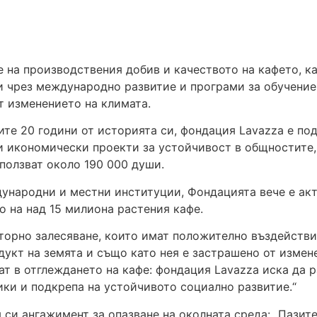
е на производствения добив и качеството на кафето, 
чрез международно развитие и програми за обучение, 
т изменението на климата.
ите 20 години от историята си, фондация Lavazza е под
и икономически проекти за устойчивост в общностите,
зползват около 190 000 души.
ународни и местни институции, Фондацията вече е акт
о на над 15 милиона растения кафе.
торно залесяване, които имат положително въздействи
одукт на земята и също като нея е застрашено от изме
т в отглеждането на кафе: фондация Lavazza иска да р
ики и подкрепа на устойчивото социално развитие.“
 си ангажимент за опазване на околната среда:
„Пазите