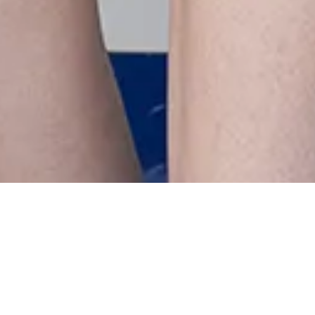
Начало
»
Press Room
„Пътуване“ – предстоящо
дипломно ревю на
студентите от
специалност „Моден дизайн“ в
НХА
По време на пърформънса ще бъдат