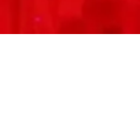
Начало
»
Press Room
Впечатляващи колекции на
носителите на „Златна игла
2022“
* Победителите в годишните
награди на Академията за мода
представиха най-добрите си
произведение
Сподели: