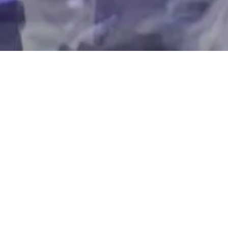
Начало
»
Press Room
Впечатляващо присъствие на
International Fashion Connection
на международната модна
сцена
* Президентът на IFC Мила Захариева
връчи своите специални награди на
Serbia Fashion Week
Сподели: